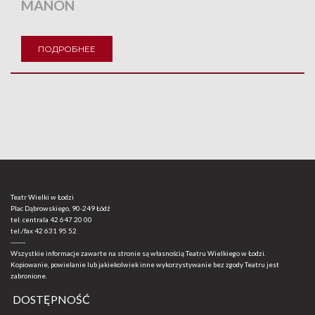
MANON
ПОДРОБНЕЕ
Teatr Wielki w Łodzi
Plac Dąbrowskiego, 90-249 Łódź
tel. centrala
42 647 20 00
tel./fax
42 631 95 52
-------
Wszystkie informacje zawarte na stronie są własnością Teatru Wielkiego w Łodzi.
Kopiowanie, powielanie lub jakiekolwiek inne wykorzystywanie bez zgody Teatru jest
zabronione.
DOSTĘPNOŚĆ