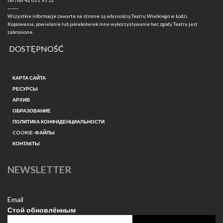
tel./fax
42 631 95 52
-------
Wszystkie informacje zawarte na stronie są własnością Teatru Wielkiego w Łodzi.
Kopiowanie, powielanie lub jakiekolwiek inne wykorzystywanie bez zgody Teatru jest
zabronione.
DOSTĘPNOŚĆ
КАРТА САЙТА
РЕСУРСЫ
АРХИВ
ОБРАЗОВАНИЕ
ПОЛИТИКА КОНФИДЕНЦИАЛЬНОСТИ
COOKIE-ФАЙЛЫ
КОНТАКТЫ
NEWSLETTER
Email
Стой обновлённым