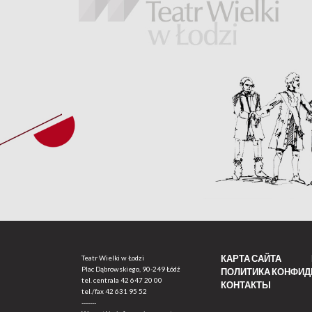
КАРТА САЙТА
Teatr Wielki w Łodzi
Plac Dąbrowskiego, 90-249 Łódź
ПОЛИТИКА КОНФИ
tel. centrala
42 647 20 00
КОНТАКТЫ
tel./fax
42 631 95 52
-------