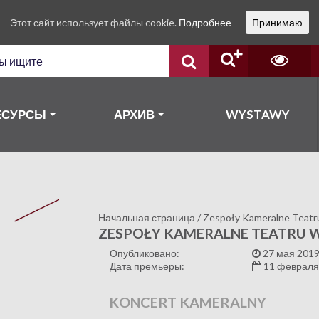
Этот сайт использует файлы cookie.
Подробнее
Принимаю
ЕСУРСЫ
АРХИВ
WYSTAWY
Начальная страница
/
Zespoły Kameralne Teatru
ZESPOŁY KAMERALNE TEATRU W
Опубликовано:
27 мая 2019
Дата премьеры:
11 февраля
KONCERT KAMERALNY