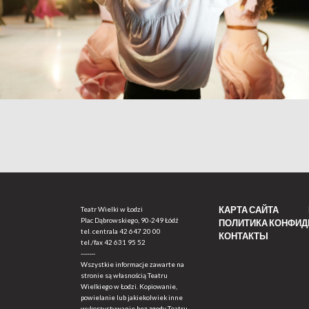
КАРТА САЙТА
Teatr Wielki w Łodzi
Plac Dąbrowskiego, 90-249 Łódź
ПОЛИТИКА КОНФИ
tel. centrala
42 647 20 00
КОНТАКТЫ
tel./fax
42 631 95 52
-------
Wszystkie informacje zawarte na
stronie są własnością Teatru
Wielkiego w Łodzi. Kopiowanie,
powielanie lub jakiekolwiek inne
wykorzystywanie bez zgody Teatru