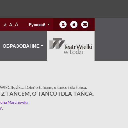
A
A
Русский
A
ОБРАЗОВАНИЕ
 WIECIE, ŻE…. Dzień z tańcem, o tańcu i dla tańca.
Ń Z TAŃCEM, O TAŃCU I DLA TAŃCA.
wona Marchewka
й
”.