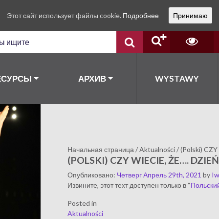
Этот сайт использует файлы cookie.
Подробнее
Принимаю
ЕСУРСЫ
АРХИВ
WYSTAWY
Начальная страница
/
Aktualności
/
(Polski) CZY
(POLSKI) CZY WIECIE, ŻE…. DZIE
Опубликовано
:
Четверг Апрель 29th, 2021
by
I
Извините, этот техт доступен только в “
Польски
Posted in
Aktualności