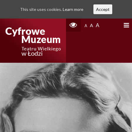
This site uses cookies.
Learn more
Accept
A
A
A