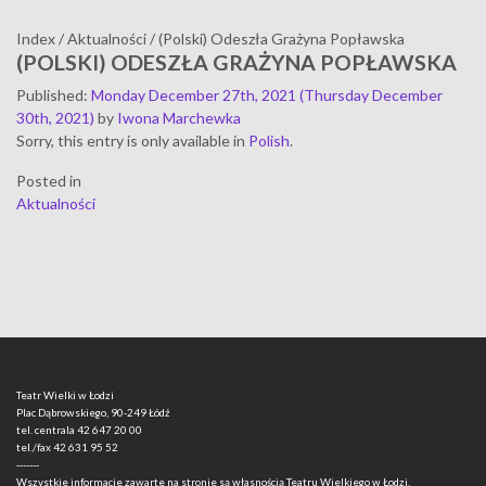
Index
/
Aktualności
/
(Polski) Odeszła Grażyna Popławska
(POLSKI) ODESZŁA GRAŻYNA POPŁAWSKA
Published
:
Monday December 27th, 2021
(Thursday December
30th, 2021)
by
Iwona Marchewka
Sorry, this entry is only available in
Polish
.
Posted in
Aktualności
Teatr Wielki w Łodzi
Plac Dąbrowskiego, 90-249 Łódź
tel. centrala
42 647 20 00
tel./fax
42 631 95 52
-------
Wszystkie informacje zawarte na stronie są własnością Teatru Wielkiego w Łodzi.