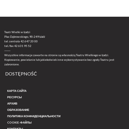
Teatr Wielki w Łodzi
Plac Dąbrowskiego, 90-249 Łódź
tel. centrala
42 647 20 00
tel./fax
42 631 95 52
-------
Wszystkie informacje zawarte na stronie są własnością Teatru Wielkiego w Łodzi.
Kopiowanie, powielanie lub jakiekolwiek inne wykorzystywanie bez zgody Teatru jest
zabronione.
DOSTĘPNOŚĆ
КАРТА САЙТА
РЕСУРСЫ
АРХИВ
ОБРАЗОВАНИЕ
ПОЛИТИКА КОНФИДЕНЦИАЛЬНОСТИ
COOKIE-ФАЙЛЫ
КОНТАКТЫ