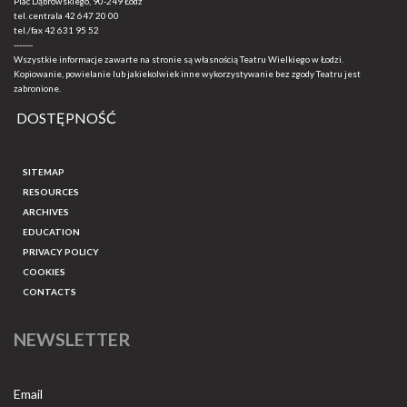
Plac Dąbrowskiego, 90-249 Łódź
tel. centrala
42 647 20 00
tel./fax
42 631 95 52
-------
Wszystkie informacje zawarte na stronie są własnością Teatru Wielkiego w Łodzi.
Kopiowanie, powielanie lub jakiekolwiek inne wykorzystywanie bez zgody Teatru jest
zabronione.
DOSTĘPNOŚĆ
SITEMAP
RESOURCES
ARCHIVES
EDUCATION
PRIVACY POLICY
COOKIES
CONTACTS
NEWSLETTER
Email