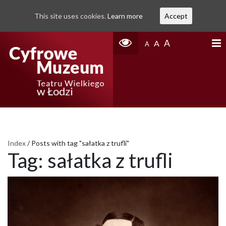
This site uses cookies.
Learn more
Accept
A
A
A
Index
/
Posts with tag "sałatka z trufli"
Tag:
sałatka z trufli