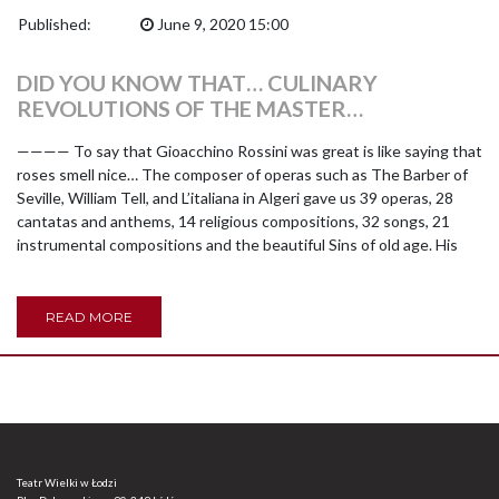
Published:
June 9, 2020 15:00
DID YOU KNOW THAT… CULINARY
REVOLUTIONS OF THE MASTER…
———— To say that Gioacchino Rossini was great is like saying that
roses smell nice… The composer of operas such as The Barber of
Seville, William Tell, and L’italiana in Algeri gave us 39 operas, 28
cantatas and anthems, 14 religious compositions, 32 songs, 21
instrumental compositions and the beautiful Sins of old age. His
READ MORE
Teatr Wielki w Łodzi