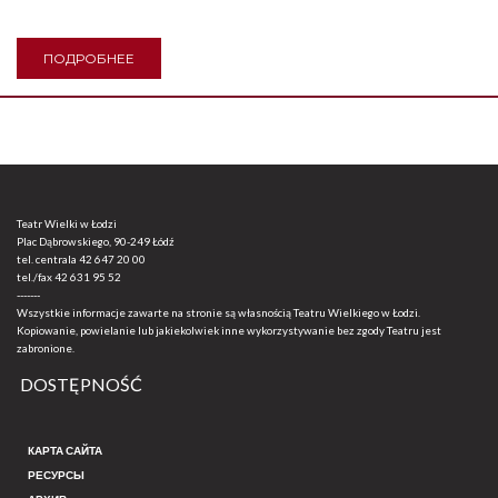
ПОДРОБНЕЕ
Teatr Wielki w Łodzi
Plac Dąbrowskiego, 90-249 Łódź
tel. centrala
42 647 20 00
tel./fax
42 631 95 52
-------
Wszystkie informacje zawarte na stronie są własnością Teatru Wielkiego w Łodzi.
Kopiowanie, powielanie lub jakiekolwiek inne wykorzystywanie bez zgody Teatru jest
zabronione.
DOSTĘPNOŚĆ
КАРТА САЙТА
РЕСУРСЫ