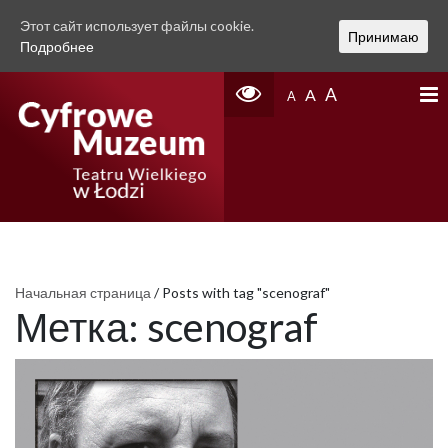
Этот сайт использует файлы cookie.
Принимаю
Подробнее
A
A
A
Начальная страница
/
Posts with tag "scenograf"
Метка:
scenograf