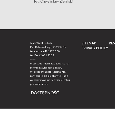
fot. Chwalisław Zieliński
SITEMAP
RE
Teatr Wielki w Łodzi
Plac Dąbrowskiego, 90-249 Łódź
PRIVACY POLICY
tel. centrala
42 647 20 00
tel./fax
42 631 95 52
-------
Wszystkie informacje zawarte na
stronie są własnością Teatru
Wielkiego w Łodzi. Kopiowanie,
powielanie lub jakiekolwiek inne
wykorzystywanie bez zgody Teatru
jest zabronione.
DOSTĘPNOŚĆ