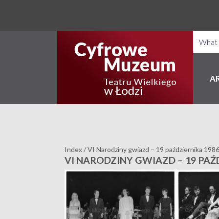
A
Index
/
VI Narodziny gwiazd – 19 października 198
VI NARODZINY GWIAZD – 19 PAŹ