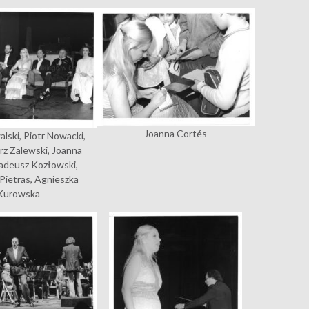
Joanna Cortés
lski, Piotr Nowacki,
rz Zalewski, Joanna
adeusz Kozłowski,
Pietras, Agnieszka
Kurowska