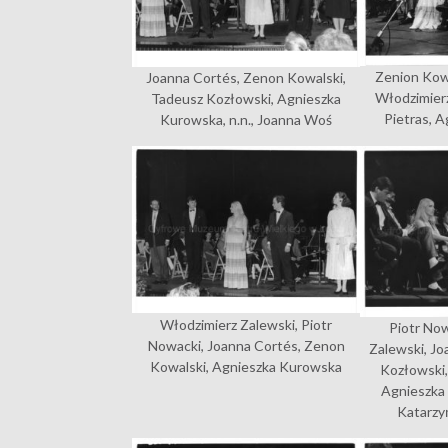
Zenion Kowa
Joanna Cortés, Zenon Kowalski,
Włodzimierz
Tadeusz Kozłowski, Agnieszka
Pietras, 
Kurowska, n.n., Joanna Woś
Włodzimierz Zalewski, Piotr
Piotr No
Nowacki, Joanna Cortés, Zenon
Zalewski, J
Kowalski, Agnieszka Kurowska
Kozłowski
Agnieszka
Katarzy