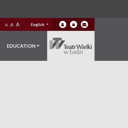
A
A
English
A
EDUCATION