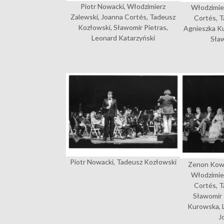
Piotr Nowacki, Włodzimierz
Włodzimie
Zalewski, Joanna Cortés, Tadeusz
Cortés, T
Kozłowski, Sławomir Pietras,
Agnieszka K
Leonard Katarzyński
Sław
Piotr Nowacki, Tadeusz Kozłowski
Zenon Kowa
Włodzimie
Cortés, T
Sławomir 
Kurowska, L
J