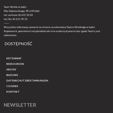
Teatr Wielki w Łodzi
Plac Dąbrowskiego, 90-249 Łódź
tel. centrala
42 647 20 00
tel./fax
42 631 95 52
-------
Wszystkie informacje zawarte na stronie są własnością Teatru Wielkiego w Łodzi.
Kopiowanie, powielanie lub jakiekolwiek inne wykorzystywanie bez zgody Teatru jest
zabronione.
DOSTĘPNOŚĆ
SEITENMAP
RESSOURCEN
ARCHIV
BILDUNG
DATENSCHUTZBESTIMMUNGEN
COOKIES
KONTAKT
NEWSLETTER