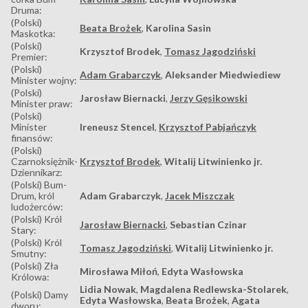
Druma:
(Polski)
Beata Brożek
,
Karolina Sasin
Maskotka:
(Polski)
Krzysztof Brodek
,
Tomasz Jagodziński
Premier:
(Polski)
Adam Grabarczyk
,
Aleksander Miedwiediew
Minister wojny:
(Polski)
Jarosław Biernacki
,
Jerzy Gęsikowski
Minister praw:
(Polski)
Minister
Ireneusz Stencel
,
Krzysztof Pabjańczyk
finansów:
(Polski)
Czarnoksiężnik-
Krzysztof Brodek
,
Witalij Litwinienko jr.
Dziennikarz:
(Polski) Bum-
Drum, król
Adam Grabarczyk
,
Jacek Miszczak
ludożerców:
(Polski) Król
Jarosław Biernacki
,
Sebastian Czinar
Stary:
(Polski) Król
Tomasz Jagodziński
,
Witalij Litwinienko jr.
Smutny:
(Polski) Zła
Mirosława Miłoń
,
Edyta Wasłowska
Królowa:
Lidia Nowak
,
Magdalena Redlewska-Stolarek
,
(Polski) Damy
Edyta Wasłowska
,
Beata Brożek
,
Agata
dworu: