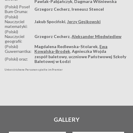
Pawlak-Pabjańczyk
,
Dagmara Wiśniewska
(Polski) Poseł
Grzegorz Cecherz
,
Ireneusz Stencel
Bum-Druma:
(Polski)
Nauczyciel
Jakub Spociński
,
Jerzy Gęsikowski
matematyki:
(Polski)
Nauczyciel
Grzegorz Cecherz
,
Aleksander Miedwiediew
geografii:
(Polski)
Magdalena Redlewska-Stolarek
,
Ewa
Guwernantka:
Kowalska-Brodek
,
Agnieszka Wojda
zespół baletowy
,
uczniowe Państwowej Szkoły
(Polski) oraz:
Baletowej w Łodzi
Unterstrichene Personen spielte im Premier
GALLERY