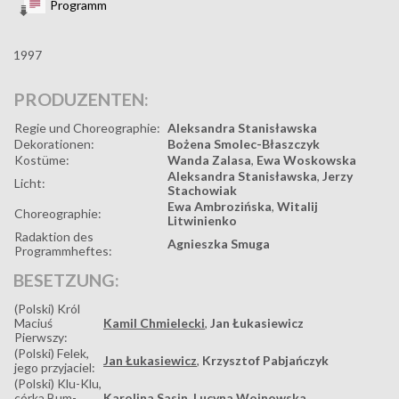
Programm
1997
PRODUZENTEN:
Regie und Choreographie:
Aleksandra Stanisławska
Dekorationen:
Bożena Smolec-Błaszczyk
Kostüme:
Wanda Zalasa
,
Ewa Woskowska
Aleksandra Stanisławska
,
Jerzy
Licht:
Stachowiak
Ewa Ambrozińska
,
Witalij
Choreographie:
Litwinienko
Radaktion des
Agnieszka Smuga
Programmheftes:
BESETZUNG:
(Polski) Król
Maciuś
Kamil Chmielecki
,
Jan Łukasiewicz
Pierwszy:
(Polski) Felek,
Jan Łukasiewicz
,
Krzysztof Pabjańczyk
jego przyjaciel:
(Polski) Klu-Klu,
córka Bum-
Karolina Sasin
,
Lucyna Wojnowska