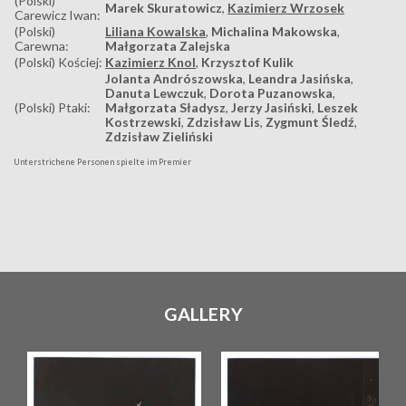
(Polski)
Marek Skuratowicz
,
Kazimierz Wrzosek
Carewicz Iwan:
(Polski)
Liliana Kowalska
,
Michalina Makowska
,
Carewna:
Małgorzata Zalejska
(Polski) Kościej:
Kazimierz Knol
,
Krzysztof Kulik
Jolanta Andrószowska
,
Leandra Jasińska
,
Danuta Lewczuk
,
Dorota Puzanowska
,
(Polski) Ptaki:
Małgorzata Sładysz
,
Jerzy Jasiński
,
Leszek
Kostrzewski
,
Zdzisław Lis
,
Zygmunt Śledź
,
Zdzisław Zieliński
Unterstrichene Personen spielte im Premier
GALLERY