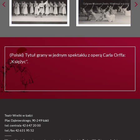
(Polski) Tytuł grany w jednym spektaklu z operą Carla Orffa:
„Księżyc“.
Teatr Wielki w Łodzi
Plac Dąbrowskiego, 90-249 Łódź
tel. centrala
42 647 20 00
tel./fax
42 631 95 52
-------