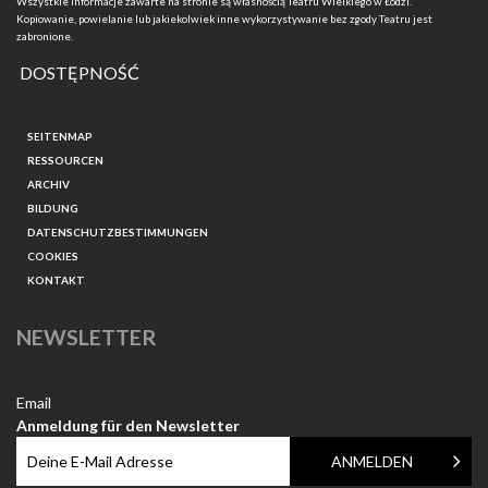
Wszystkie informacje zawarte na stronie są własnością Teatru Wielkiego w Łodzi.
Kopiowanie, powielanie lub jakiekolwiek inne wykorzystywanie bez zgody Teatru jest
zabronione.
DOSTĘPNOŚĆ
SEITENMAP
RESSOURCEN
ARCHIV
BILDUNG
DATENSCHUTZBESTIMMUNGEN
COOKIES
KONTAKT
NEWSLETTER
Email
Anmeldung für den Newsletter