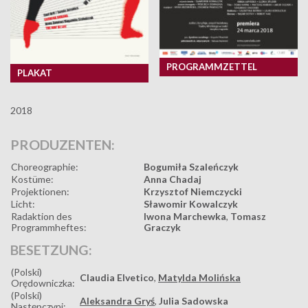
PROGRAMMZETTEL
PLAKAT
2018
PRODUZENTEN:
Choreographie:
Bogumiła Szaleńczyk
Kostüme:
Anna Chadaj
Projektionen:
Krzysztof Niemczycki
Licht:
Sławomir Kowalczyk
Radaktion des
Iwona Marchewka
,
Tomasz
Programmheftes:
Graczyk
BESETZUNG:
(Polski)
Claudia Elvetico
,
Matylda Molińska
Orędowniczka:
(Polski)
Aleksandra Gryś
,
Julia Sadowska
Następczyni: