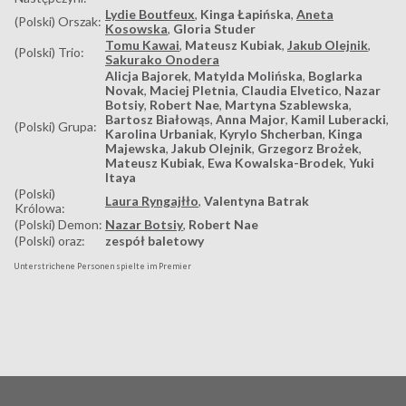
Lydie Boutfeux
,
Kinga Łapińska
,
Aneta
(Polski) Orszak:
Kosowska
,
Gloria Studer
Tomu Kawai
,
Mateusz Kubiak
,
Jakub Olejnik
,
(Polski) Trio:
Sakurako Onodera
Alicja Bajorek
,
Matylda Molińska
,
Boglarka
Novak
,
Maciej Pletnia
,
Claudia Elvetico
,
Nazar
Botsiy
,
Robert Nae
,
Martyna Szablewska
,
Bartosz Białowąs
,
Anna Major
,
Kamil Luberacki
,
(Polski) Grupa:
Karolina Urbaniak
,
Kyrylo Shcherban
,
Kinga
Majewska
,
Jakub Olejnik
,
Grzegorz Brożek
,
Mateusz Kubiak
,
Ewa Kowalska-Brodek
,
Yuki
Itaya
(Polski)
Laura Ryngajłło
,
Valentyna Batrak
Królowa:
(Polski) Demon:
Nazar Botsiy
,
Robert Nae
(Polski) oraz:
zespół baletowy
Unterstrichene Personen spielte im Premier