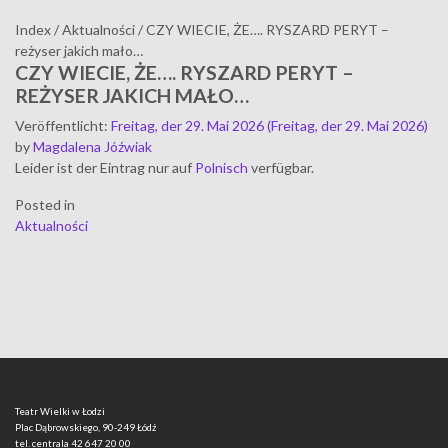
Index
/
Aktualności
/
CZY WIECIE, ŻE…. RYSZARD PERYT –
reżyser jakich mało…
CZY WIECIE, ŻE…. RYSZARD PERYT –
REŻYSER JAKICH MAŁO…
Veröffentlicht
:
Freitag, der 29. Mai 2026
(Freitag, der 29. Mai 2026)
by
Magdalena Jóźwiak
Leider ist der Eintrag nur auf
Polnisch
verfügbar.
Posted in
Aktualności
Teatr Wielki w Łodzi
Plac Dąbrowskiego, 90-249 Łódź
tel. centrala
42 647 20 00