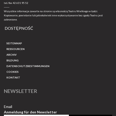
tel./fax
42 631 95 52
-------
Wszystkie informacje zawarte na stronie są własnością Teatru Wielkiego w Łodzi.
Kopiowanie, powielanie lub jakiekolwiek inne wykorzystywanie bez zgody Teatru jest
zabronione.
DOSTĘPNOŚĆ
SEITENMAP
RESSOURCEN
ARCHIV
BILDUNG
DATENSCHUTZBESTIMMUNGEN
COOKIES
KONTAKT
NEWSLETTER
Email
Anmeldung für den Newsletter