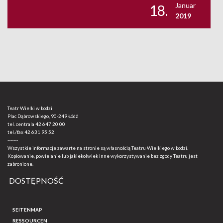
Januar
18.
2019
Teatr Wielki w Łodzi
Plac Dąbrowskiego, 90-249 Łódź
tel. centrala
42 647 20 00
tel./fax
42 631 95 52
-------
Wszystkie informacje zawarte na stronie są własnością Teatru Wielkiego w Łodzi.
Kopiowanie, powielanie lub jakiekolwiek inne wykorzystywanie bez zgody Teatru jest
zabronione.
DOSTĘPNOŚĆ
SEITENMAP
RESSOURCEN