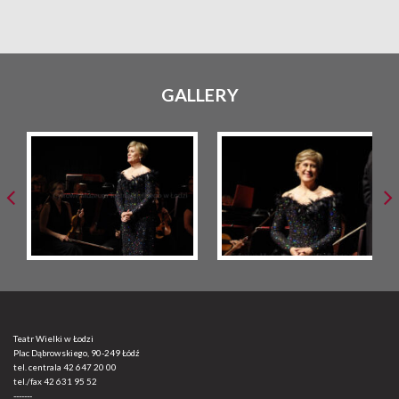
GALLERY
Teatr Wielki w Łodzi
Plac Dąbrowskiego, 90-249 Łódź
tel. centrala
42 647 20 00
tel./fax
42 631 95 52
-------