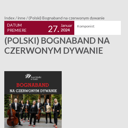
Index
/
inne
/
(Polski) Bognaband na czerwonym dywanie
DATUM
Januar
27.
Komponist:
2024
PREMIERE
(POLSKI) BOGNABAND NA
CZERWONYM DYWANIE