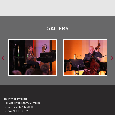
GALLERY
Teatr Wielki w Łodzi
Plac Dąbrowskiego, 90-249 Łódź
tel. centrala
42 647 20 00
tel./fax
42 631 95 52