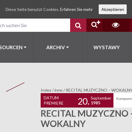
Diese Seite benutzt Cookies.
Erfahren Sie mehr
Akzeptieren
SSOURCEN
ARCHIV
WYSTAWY
Index
/
inne
/
RECITAL MUZYCZNO – WOKALN
DATUM
September
20.
Komponis
1985
PREMIERE
RECITAL MUZYCZNO 
WOKALNY