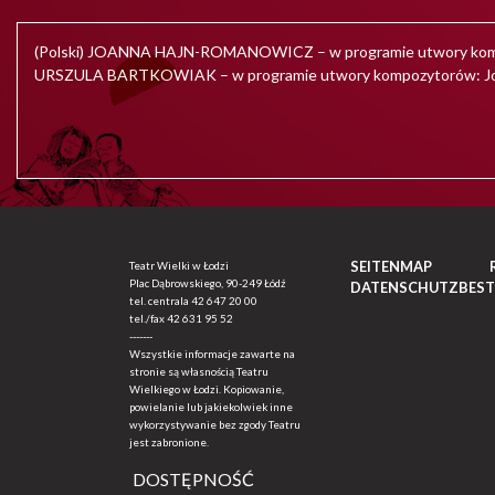
(Polski) JOANNA HAJN-ROMANOWICZ – w programie utwory kompoz
URSZULA BARTKOWIAK – w programie utwory kompozytorów: John Dow
SEITENMAP
Teatr Wielki w Łodzi
Plac Dąbrowskiego, 90-249 Łódź
DATENSCHUTZBES
tel. centrala
42 647 20 00
tel./fax
42 631 95 52
-------
Wszystkie informacje zawarte na
stronie są własnością Teatru
Wielkiego w Łodzi. Kopiowanie,
powielanie lub jakiekolwiek inne
wykorzystywanie bez zgody Teatru
jest zabronione.
DOSTĘPNOŚĆ