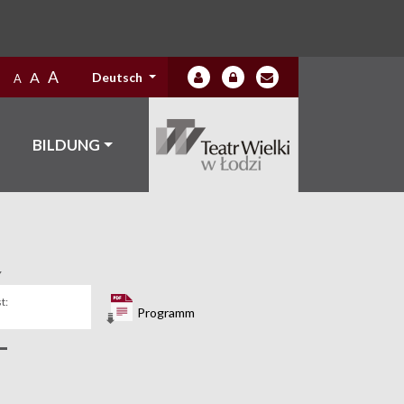
A
A
Deutsch
A
BILDUNG
Y
t:
Programm
–