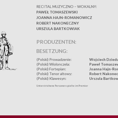
RECITAL MUZYCZNO – WOKALNY:
PAWEŁ TOMASZEWSKI
JOANNA HAJN-ROMANOWICZ
ROBERT NAKONECZNY
URSZULA BARTKOWIAK
PRODUZENTEN:
BESETZUNG:
(Polski) Prowadzenie:
Wojciech Dziedu
(Polski) Wiolonczela:
Paweł Tomasze
(Polski) Fortepian:
Joanna Hajn-R
(Polski) Tenor altowy:
Robert Nakonec
(Polski) Klawesyn:
Urszula Bartko
Unterstrichene Personen spielte im Premier