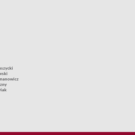
szycki
wski
omanowicz
zny
wiak