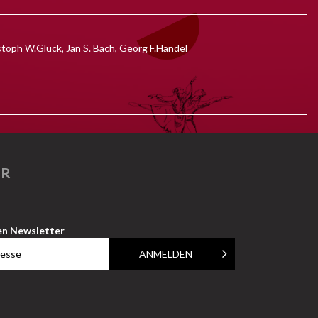
oph W.Gluck, Jan S. Bach, Georg F.Händel
ER
en Newsletter