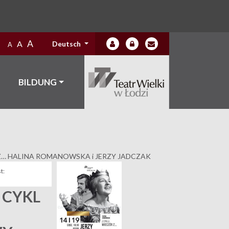
A
A
Deutsch
A
BILDUNG
ÓR Z… HALINA ROMANOWSKA i JERZY JADCZAK
t:
 CYKL