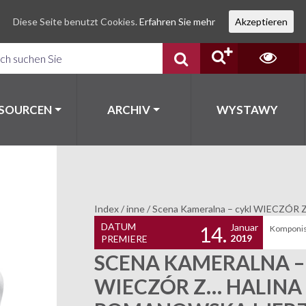
Diese Seite benutzt Cookies.
Erfahren Sie mehr
Akzeptieren
SSOURCEN
ARCHIV
WYSTAWY
Index
/
inne
/
Scena Kameralna – cykl WIECZ
DATUM
Januar
14.
Komponis
2019
PREMIERE
SCENA KAMERALNA –
WIECZÓR Z… HALINA