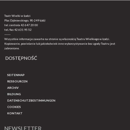
Teatr Wielki w Łodzi
Plac Dąbrowskiego, 90-249 Łódź
tel. centrala
42 647 20 00
tel./fax
42 631 95 52
-------
Wszystkie informacje zawarte na stronie są własnością Teatru Wielkiego w Łodzi.
Kopiowanie, powielanie lub jakiekolwiek inne wykorzystywanie bez zgody Teatru jest
zabronione.
DOSTĘPNOŚĆ
SEITENMAP
RESSOURCEN
ARCHIV
BILDUNG
DATENSCHUTZBESTIMMUNGEN
COOKIES
KONTAKT
NEWSLETTER