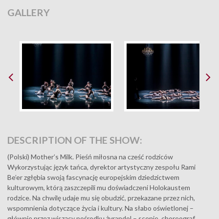
GALLERY
DESCRIPTION OF THE SHOW:
(Polski) Mother’s Milk. Pieśń miłosna na cześć rodziców
Wykorzystując język tańca, dyrektor artystyczny zespołu Rami
Be’er zgłębia swoją fascynację europejskim dziedzictwem
kulturowym, którą zaszczepili mu doświadczeni Holokaustem
rodzice. Na chwilę udaje mu się obudzić, przekazane przez nich,
wspomnienia dotyczące życia i kultury. Na słabo oświetlonej –
głównie przez wiszący pośrodku żyrandol – scenie, choreograf