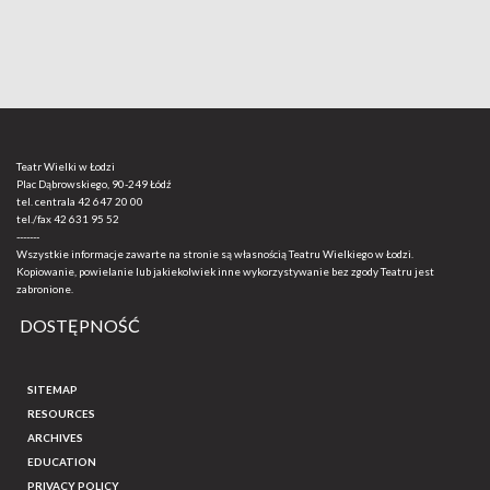
Teatr Wielki w Łodzi
Plac Dąbrowskiego, 90-249 Łódź
tel. centrala
42 647 20 00
tel./fax
42 631 95 52
-------
Wszystkie informacje zawarte na stronie są własnością Teatru Wielkiego w Łodzi.
Kopiowanie, powielanie lub jakiekolwiek inne wykorzystywanie bez zgody Teatru jest
zabronione.
DOSTĘPNOŚĆ
SITEMAP
RESOURCES
ARCHIVES
EDUCATION
PRIVACY POLICY