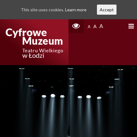
This site uses cookies.
Learn more
Accept
A
A
A