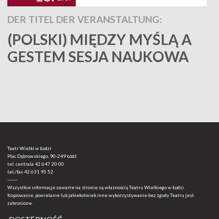
DER TITEL DER VERANSTALTUNG:
(POLSKI) MIĘDZY MYŚLĄ A
GESTEM SESJA NAUKOWA
Teatr Wielki w Łodzi
Plac Dąbrowskiego, 90-249 Łódź
tel. centrala
42 647 20 00
tel./fax
42 631 95 52
-------
Wszystkie informacje zawarte na stronie są własnością Teatru Wielkiego w Łodzi.
Kopiowanie, powielanie lub jakiekolwiek inne wykorzystywanie bez zgody Teatru jest
zabronione.