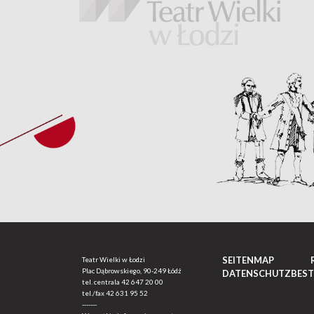
SEITENMAP
Teatr Wielki w Łodzi
Plac Dąbrowskiego, 90-249 Łódź
DATENSCHUTZBES
tel. centrala
42 647 20 00
tel./fax
42 631 95 52
-------