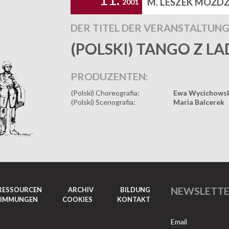
M. LESZEK MOŻDŻ
2001
DER TITEL DER VERANSTALTUNG
(POLSKI) TANGO Z LA
PRODUZENTEN:
(Polski) Choreografia:
Ewa Wycichows
(Polski) Scenografia:
Maria Balcerek
NEWSLETT
RESSOURCEN
ARCHIV
BILDUNG
TIMMUNGEN
COOKIES
KONTAKT
Email