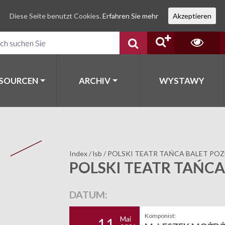
Diese Seite benutzt Cookies.
Erfahren Sie mehr
Akzeptieren
SSOURCEN
ARCHIV
WYSTAWY
Index
/
lsb
/
POLSKI TEATR TAŃCA BALET PO
POLSKI TEATR TAŃCA
DATUM:
Komponist:
Mai
11.