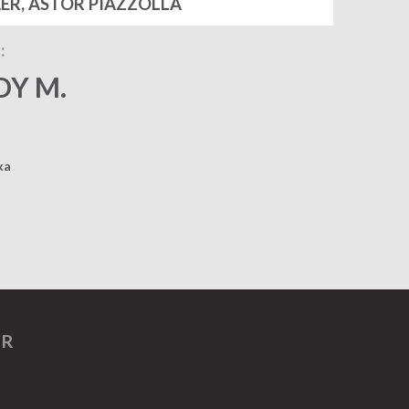
ER, ASTOR PIAZZOLLA
:
DY M.
ka
ER