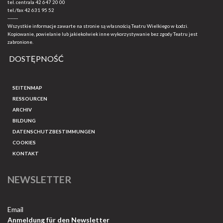
tel. centrala
42 647 20 00
tel./fax
42 631 95 52
-------
Wszystkie informacje zawarte na stronie są własnością Teatru Wielkiego w Łodzi.
Kopiowanie, powielanie lub jakiekolwiek inne wykorzystywanie bez zgody Teatru jest
zabronione.
DOSTĘPNOŚĆ
SEITENMAP
RESSOURCEN
ARCHIV
BILDUNG
DATENSCHUTZBESTIMMUNGEN
COOKIES
KONTAKT
NEWSLETTER
Email
Anmeldung für den Newsletter