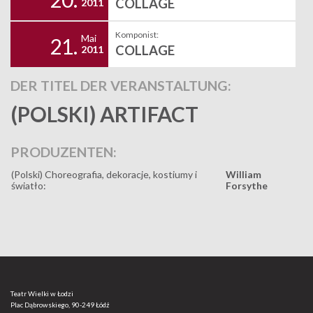
COLLAGE
2011
Komponist:
Mai
21.
COLLAGE
2011
DER TITEL DER VERANSTALTUNG:
(POLSKI) ARTIFACT
PRODUZENTEN:
(Polski) Choreografia, dekoracje, kostiumy i
William
światło:
Forsythe
Teatr Wielki w Łodzi
Plac Dąbrowskiego, 90-249 Łódź