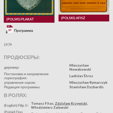
(POLSKI) AFISZ
(POLSKI) PLAKAT
Программа
1979
ПРОДЮСЕРЫ:
Mieczysław
дирижер:
Nowakowski
Постановка и направление
Ladislav Štros
хореография:
управление хором:
Mieczysław Rymarczyk
Редакция программы:
Stanisław Dyzbardis
В РОЛЯХ:
Tomasz Fitas
,
Zdzisław Krzywicki
,
(English) Filip II:
Włodzimierz Zalewski
(Polski) Don