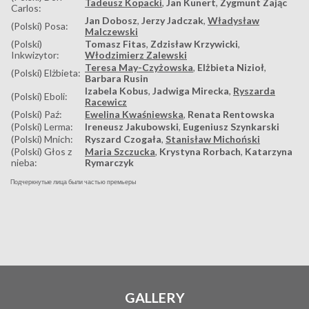
Tadeusz Kopacki
,
Jan Kunert
,
Zygmunt Zając
Carlos:
Jan Dobosz
,
Jerzy Jadczak
,
Władysław
(Polski) Posa:
Malczewski
(Polski)
Tomasz Fitas
,
Zdzisław Krzywicki
,
Inkwizytor:
Włodzimierz Zalewski
Teresa May-Czyżowska
,
Elżbieta Nizioł
,
(Polski) Elżbieta:
Barbara Rusin
Izabela Kobus
,
Jadwiga Mirecka
,
Ryszarda
(Polski) Eboli:
Racewicz
(Polski) Paź:
Ewelina Kwaśniewska
,
Renata Rentowska
(Polski) Lerma:
Ireneusz Jakubowski
,
Eugeniusz Szynkarski
(Polski) Mnich:
Ryszard Czogała
,
Stanisław Michoński
(Polski) Głos z
Maria Szczucka
,
Krystyna Rorbach
,
Katarzyna
nieba:
Rymarczyk
Подчеркнутые лица были частью премьеры
GALLERY