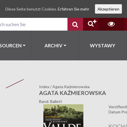
Diese Seite benutzt Cookies.
Erfahren Sie mehr
Akzeptieren
SSOURCEN
ARCHIV
WYSTAWY
Index
/
Agata Kaźmierowska
AGATA KAŹMIEROWSKA
Band: Ballett
Veröffentl
Datum Pre
KOCHA