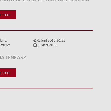
LESEN
icht:
6. Juni 2018 16:11
miere:
5. März 2011
A I ENEASZ
LESEN