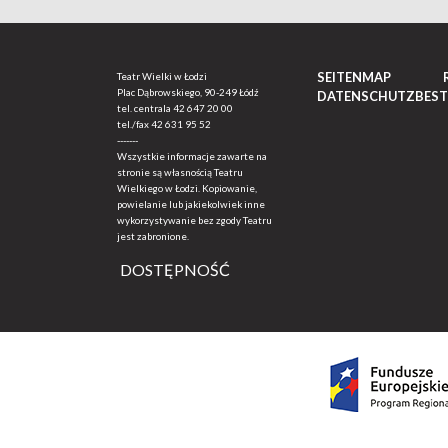
SEITENMAP
Teatr Wielki w Łodzi
Plac Dąbrowskiego, 90-249 Łódź
DATENSCHUTZBES
tel. centrala
42 647 20 00
tel./fax
42 631 95 52
-------
Wszystkie informacje zawarte na
stronie są własnością Teatru
Wielkiego w Łodzi. Kopiowanie,
powielanie lub jakiekolwiek inne
wykorzystywanie bez zgody Teatru
jest zabronione.
DOSTĘPNOŚĆ