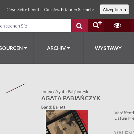
Diese Seite benutzt Cookies.
Erfahren Sie mehr
Akzeptieren
SSOURCEN
ARCHIV
WYSTAWY
Index
/
Agata Pabjańczyk
AGATA PABJAŃCZYK
Band: Ballett
Veröffentl
Datum Pre
VALEN