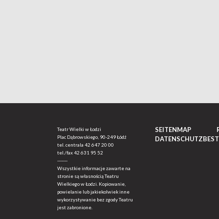
SEITENMAP
Teatr Wielki w Łodzi
Plac Dąbrowskiego, 90-249 Łódź
DATENSCHUTZBES
tel. centrala
42 647 20 00
tel./fax
42 631 95 52
-------
Wszystkie informacje zawarte na
stronie są własnością Teatru
Wielkiego w Łodzi. Kopiowanie,
powielanie lub jakiekolwiek inne
wykorzystywanie bez zgody Teatru
jest zabronione.