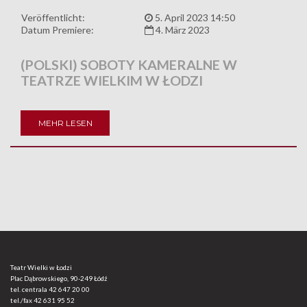
Veröffentlicht:
5. April 2023 14:50
Datum Premiere:
4. März 2023
(POLSKI) SOBOTY KAMERALNE W
TEATRZE WIELKIM W ŁODZI
MEHR LESEN
Teatr Wielki w Łodzi
Plac Dąbrowskiego, 90-249 Łódź
tel. centrala
42 647 20 00
tel./fax
42 631 95 52