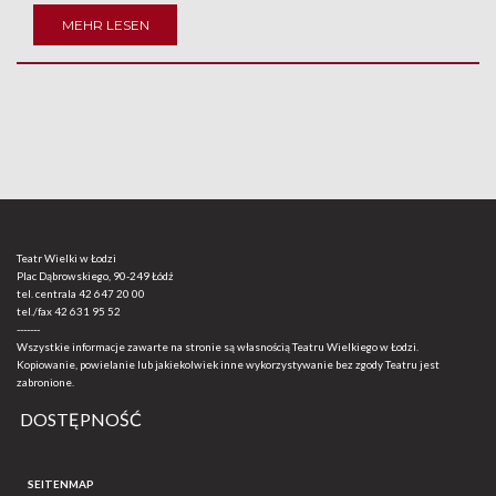
MEHR LESEN
Teatr Wielki w Łodzi
Plac Dąbrowskiego, 90-249 Łódź
tel. centrala
42 647 20 00
tel./fax
42 631 95 52
-------
Wszystkie informacje zawarte na stronie są własnością Teatru Wielkiego w Łodzi.
Kopiowanie, powielanie lub jakiekolwiek inne wykorzystywanie bez zgody Teatru jest
zabronione.
DOSTĘPNOŚĆ
SEITENMAP