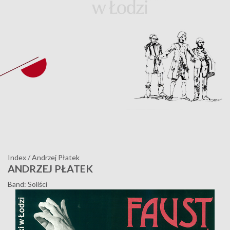
Index
/
Andrzej Płatek
ANDRZEJ PŁATEK
Band: Soliści