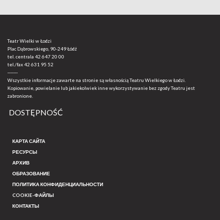
Teatr Wielki w Łodzi
Plac Dąbrowskiego, 90-249 Łódź
tel. centrala
42 647 20 00
tel./fax
42 631 95 52
-------
Wszystkie informacje zawarte na stronie są własnością Teatru Wielkiego w Łodzi.
Kopiowanie, powielanie lub jakiekolwiek inne wykorzystywanie bez zgody Teatru jest
zabronione.
DOSTĘPNOŚĆ
КАРТА САЙТА
РЕСУРСЫ
АРХИВ
ОБРАЗОВАНИЕ
ПОЛИТИКА КОНФИДЕНЦИАЛЬНОСТИ
COOKIE-ФАЙЛЫ
КОНТАКТЫ