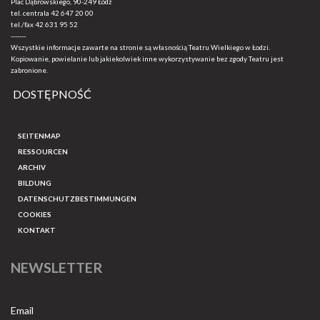
Plac Dąbrowskiego, 90-249 Łódź
tel. centrala
42 647 20 00
tel./fax
42 631 95 52
-------
Wszystkie informacje zawarte na stronie są własnością Teatru Wielkiego w Łodzi.
Kopiowanie, powielanie lub jakiekolwiek inne wykorzystywanie bez zgody Teatru jest
zabronione.
DOSTĘPNOŚĆ
SEITENMAP
RESSOURCEN
ARCHIV
BILDUNG
DATENSCHUTZBESTIMMUNGEN
COOKIES
KONTAKT
NEWSLETTER
Email