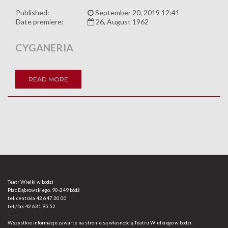
Published:
September 20, 2019 12:41
Date premiere:
26, August 1962
CYGANERIA
READ MORE
Teatr Wielki w Łodzi
Plac Dąbrowskiego, 90-249 Łódź
tel. centrala
42 647 20 00
tel./fax
42 631 95 52
-------
Wszystkie informacje zawarte na stronie są własnością Teatru Wielkiego w Łodzi.