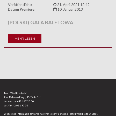
Veröffentlicht:
21. April 2021 12:42
Datum Premiere:
10. Januar 2013
(POLSKI) GALA BALETOWA
MEHR LESEN
Teatr Wielki w Łodzi
Plac Dąbrowskiego, 90-249 Łódź
tel. centrala
42 647 20 00
tel./fax
42 631 95 52
-------
Wszystkie informacje zawarte na stronie są własnością Teatru Wielkiego w Łodzi.