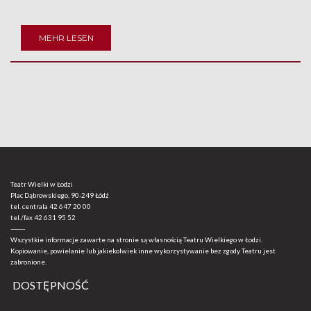
MEHR LESEN
Teatr Wielki w Łodzi
Plac Dąbrowskiego, 90-249 Łódź
tel. centrala
42 647 20 00
tel./fax
42 631 95 52
-------
Wszystkie informacje zawarte na stronie są własnością Teatru Wielkiego w Łodzi.
Kopiowanie, powielanie lub jakiekolwiek inne wykorzystywanie bez zgody Teatru jest
zabronione.
DOSTĘPNOŚĆ