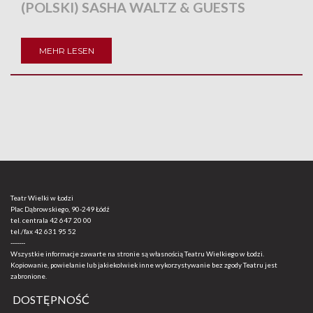
(POLSKI) SASHA WALTZ & GUESTS
MEHR LESEN
Teatr Wielki w Łodzi
Plac Dąbrowskiego, 90-249 Łódź
tel. centrala
42 647 20 00
tel./fax
42 631 95 52
-------
Wszystkie informacje zawarte na stronie są własnością Teatru Wielkiego w Łodzi.
Kopiowanie, powielanie lub jakiekolwiek inne wykorzystywanie bez zgody Teatru jest
zabronione.
DOSTĘPNOŚĆ