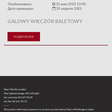
Опубликовано:
31 мая 2019 13:00
Дата премьеры:
29 апреля 2001
GALOWY WIECZÓR BALETOWY
ПОДРОБНЕЕ
Teatr Wielki w Łodzi
Plac Dąbrowskiego, 90-249 Łódź
tel. centrala
42 647 20 00
tel./fax
42 631 95 52
-------
Wszystkie informacje zawarte na stronie są własnością Teatru Wielkiego w Łodzi.