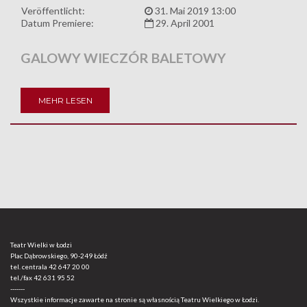
Veröffentlicht:
31. Mai 2019 13:00
Datum Premiere:
29. April 2001
GALOWY WIECZÓR BALETOWY
MEHR LESEN
Teatr Wielki w Łodzi
Plac Dąbrowskiego, 90-249 Łódź
tel. centrala
42 647 20 00
tel./fax
42 631 95 52
-------
Wszystkie informacje zawarte na stronie są własnością Teatru Wielkiego w Łodzi.