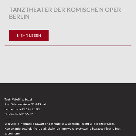
TANZTHEATER DER KOMISCHE N OPER –
BERLIN
MEHR LESEN
Teatr Wielki w Łodzi
Plac Dąbrowskiego, 90-249 Łódź
tel. centrala
42 647 20 00
tel./fax
42 631 95 52
-------
Wszystkie informacje zawarte na stronie są własnością Teatru Wielkiego w Łodzi.
Kopiowanie, powielanie lub jakiekolwiek inne wykorzystywanie bez zgody Teatru jest
zabronione.