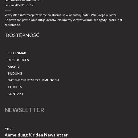
tel. centrala
42 647 20 00
tel./fax
42 631 95 52
-------
Wszystkie informacje zawarte na stronie są własnością Teatru Wielkiego w Łodzi.
Kopiowanie, powielanie lub jakiekolwiek inne wykorzystywanie bez zgody Teatru jest
zabronione.
DOSTĘPNOŚĆ
SEITENMAP
RESSOURCEN
ARCHIV
BILDUNG
DATENSCHUTZBESTIMMUNGEN
COOKIES
KONTAKT
NEWSLETTER
Email
Anmeldung für den Newsletter