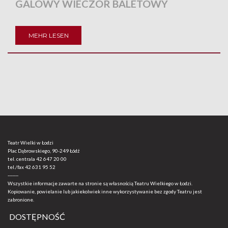
GALOWY WIECZÓR BALETOWY
MEHR LESEN
Teatr Wielki w Łodzi
Plac Dąbrowskiego, 90-249 Łódź
tel. centrala
42 647 20 00
tel./fax
42 631 95 52
-------
Wszystkie informacje zawarte na stronie są własnością Teatru Wielkiego w Łodzi.
Kopiowanie, powielanie lub jakiekolwiek inne wykorzystywanie bez zgody Teatru jest
zabronione.
DOSTĘPNOŚĆ