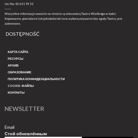
tel./fax
42 631 95 52
-------
Wszystkie informacje zawarte na stronie są własnością Teatru Wielkiego w Łodzi.
Kopiowanie, powielanie lub jakiekolwiek inne wykorzystywanie bez zgody Teatru jest
zabronione.
DOSTĘPNOŚĆ
КАРТА САЙТА
РЕСУРСЫ
АРХИВ
ОБРАЗОВАНИЕ
ПОЛИТИКА КОНФИДЕНЦИАЛЬНОСТИ
COOKIE-ФАЙЛЫ
КОНТАКТЫ
NEWSLETTER
Email
Стой обновлённым