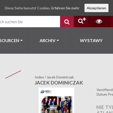
Diese Seite benutzt Cookies.
Erfahren Sie mehr
Akzeptieren
SSOURCEN
ARCHIV
WYSTAWY
Index
/
Jacek Dominiczak
JACEK DOMINICZAK
Veröffentl
Datum Pre
NIE T
ATLAN