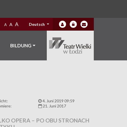
A
A
Deutsch
A
BILDUNG
icht:
4. Juni 2019 09:59
miere:
21. Juni 2017
YLKO OPERA – PO OBU STRONACH
TYKU