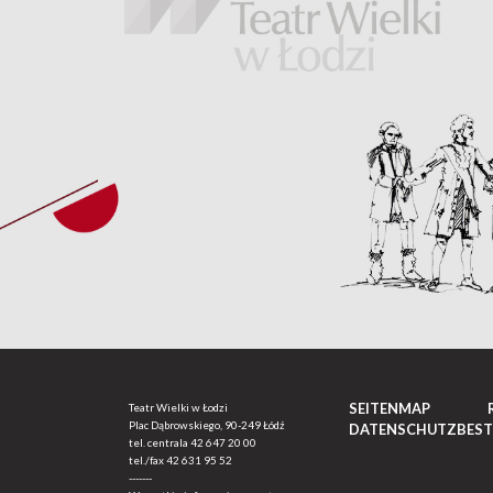
SEITENMAP
Teatr Wielki w Łodzi
Plac Dąbrowskiego, 90-249 Łódź
DATENSCHUTZBES
tel. centrala
42 647 20 00
tel./fax
42 631 95 52
-------