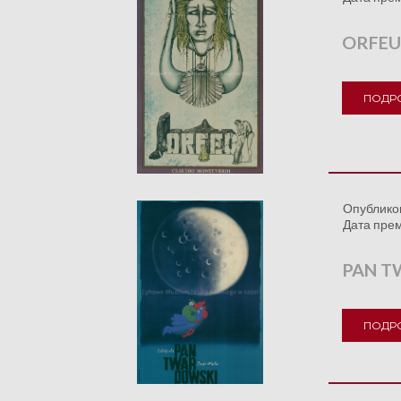
ORFEU
ПОДР
Опублико
Дата пре
PAN T
ПОДР