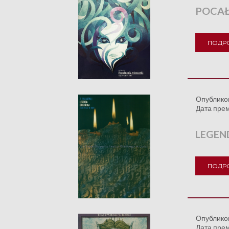
POCAŁ
ПОДР
Опублико
Дата пре
LEGEN
ПОДР
Опублико
Дата пре