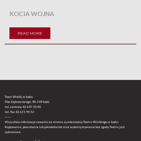
KOCIA WOJNA
READ MORE
Teatr Wielki w Łodzi
Plac Dąbrowskiego, 90-249 Łódź
tel. centrala
42 647 20 00
tel./fax
42 631 95 52
-------
Wszystkie informacje zawarte na stronie są własnością Teatru Wielkiego w Łodzi.
Kopiowanie, powielanie lub jakiekolwiek inne wykorzystywanie bez zgody Teatru jest
zabronione.