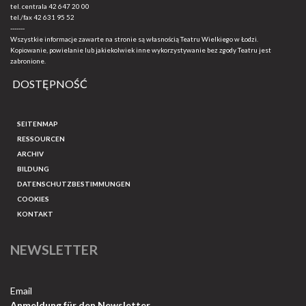
tel. centrala
42 647 20 00
tel./fax
42 631 95 52
-------
Wszystkie informacje zawarte na stronie są własnością Teatru Wielkiego w Łodzi.
Kopiowanie, powielanie lub jakiekolwiek inne wykorzystywanie bez zgody Teatru jest
zabronione.
DOSTĘPNOŚĆ
SEITENMAP
RESSOURCEN
ARCHIV
BILDUNG
DATENSCHUTZBESTIMMUNGEN
COOKIES
KONTAKT
NEWSLETTER
Email
Anmeldung für den Newsletter