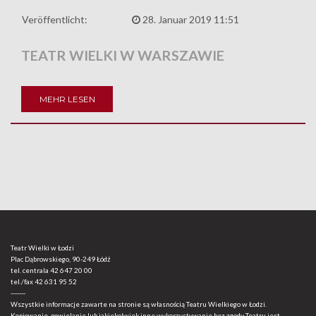
Veröffentlicht:
28. Januar 2019 11:51
TEATR WIELKI W WARSZAWIE
MEHR LESEN
Teatr Wielki w Łodzi
Plac Dąbrowskiego, 90-249 Łódź
tel. centrala
42 647 20 00
tel./fax
42 631 95 52
-------
Wszystkie informacje zawarte na stronie są własnością Teatru Wielkiego w Łodzi.
Kopiowanie, powielanie lub jakiekolwiek inne wykorzystywanie bez zgody Teatru jest