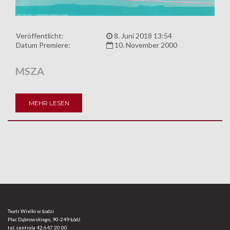
Veröffentlicht:
8. Juni 2018 13:54
Datum Premiere:
10. November 2000
MSZA
MEHR LESEN
Teatr Wielki w Łodzi
Plac Dąbrowskiego, 90-249 Łódź
tel. centrala
42 647 20 00