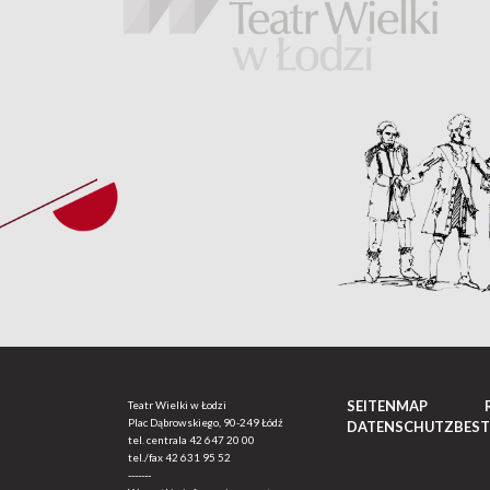
SEITENMAP
Teatr Wielki w Łodzi
Plac Dąbrowskiego, 90-249 Łódź
DATENSCHUTZBES
tel. centrala
42 647 20 00
tel./fax
42 631 95 52
-------