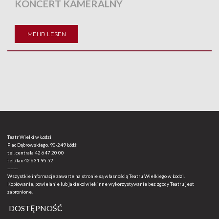
KONCERT KAMERALNY
MEHR LESEN
Teatr Wielki w Łodzi
Plac Dąbrowskiego, 90-249 Łódź
tel. centrala
42 647 20 00
tel./fax
42 631 95 52
-------
Wszystkie informacje zawarte na stronie są własnością Teatru Wielkiego w Łodzi.
Kopiowanie, powielanie lub jakiekolwiek inne wykorzystywanie bez zgody Teatru jest
zabronione.
DOSTĘPNOŚĆ