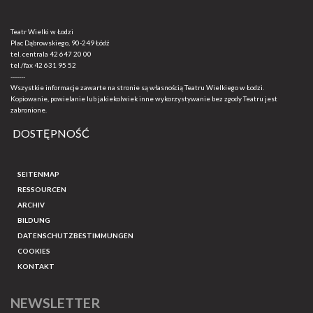
Teatr Wielki w Łodzi
Plac Dąbrowskiego, 90-249 Łódź
tel. centrala
42 647 20 00
tel./fax
42 631 95 52
-------
Wszystkie informacje zawarte na stronie są własnością Teatru Wielkiego w Łodzi.
Kopiowanie, powielanie lub jakiekolwiek inne wykorzystywanie bez zgody Teatru jest
zabronione.
DOSTĘPNOŚĆ
SEITENMAP
RESSOURCEN
ARCHIV
BILDUNG
DATENSCHUTZBESTIMMUNGEN
COOKIES
KONTAKT
NEWSLETTER